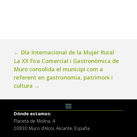
←
Día Internacional de la Mujer Rural
La XX Fira Comercial i Gastronòmica de
Muro consolida el municipi com a
referent en gastronomia, patrimoni i
cultura
→
Dónde estamos:
Placeta de Molina, 4
03830 Muro d’Alcoi, Alicante, España