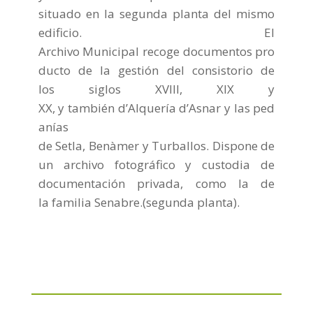
s
ituado en
la segunda planta del
mismo
edificio.
El
Archivo
Municipal
recoge
documentos
pro
ducto
de la gestión del
consistorio
de
los
siglos XVIII,
XIX y
XX,
y
también
d’Alquería
d’Asnar
y
las
ped
anías
de
Setla
,
Benàmer
y
Turballos
.
Dispone de
un
archivo fotográfico
y
custodia
de
documentación
privada,
como la de
la
familia
Senabre
.
(segunda planta).