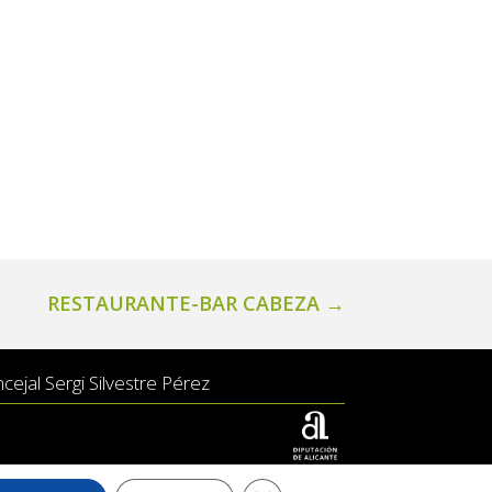
RESTAURANTE-BAR CABEZA
→
ejal Sergi Silvestre Pérez
Web desarrollada por el Servicio de Informatica de
Cerrar el banner de cookies RGP