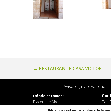
←
RESTAURANTE CASA VICTOR
Aviso legal y privacidad
Cont
Dónde estamos:
Placeta de Molina, 4
Tel.:
03830 Muro d’Alcoi, Alicante,
email
España
Utilizamos cookies para ofrecerte la mej