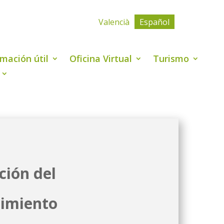
Valencià
Español
rmación útil
Oficina Virtual
Turismo
ción del
cimiento