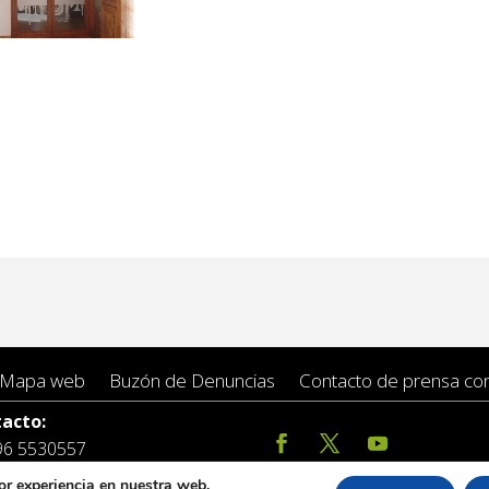
Mapa web
Buzón de Denuncias
Contacto de prensa conc
acto:
 96 5530557
:
info@vilademuro.net
or experiencia en nuestra web.