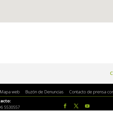
C
Mapa web
Buzón de Denuncias
Contacto de prensa conc
acto:
 96 5530557