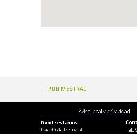
←
PUB MESTRAL
Aviso legal y privacidad
Cont
Dónde estamos:
Placeta de Molina, 4
Tel.: