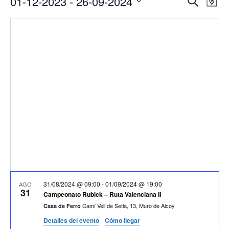
01-12-2023
 - 
26-09-2024
Buscar
Mapa
de
de
Seleccionar
vis
búsqu
fecha.
de
y
Eve
vistas
de
Evento
31/08/2024 @ 09:00
-
01/09/2024 @ 19:00
AGO
31
Campeonato Rubick – Ruta Valenciana II
Camí Vell de Setla, 13, Muro de Alcoy
Casa de Ferro
Detalles del evento
Cómo llegar