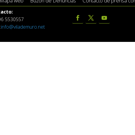
Mapa web
Buzón de Denuncias
Contacto de prensa conc
acto:
 96 5530557
:
info@vilademuro.net