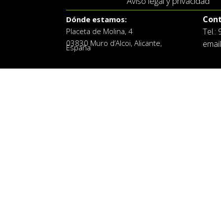
Aviso legal y privacidad
Cont
Dónde estamos:
Placeta de Molina, 4
Tel.:
03830 Muro d’Alcoi, Alicante,
email
España