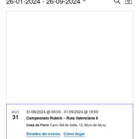
26-01-2024
 - 
26-09-2024
Buscar
Mapa
de
de
Seleccionar
vis
búsqu
fecha.
de
y
Eve
vistas
de
Evento
31/08/2024 @ 09:00
-
01/09/2024 @ 19:00
AGO
31
Campeonato Rubick – Ruta Valenciana II
Camí Vell de Setla, 13, Muro de Alcoy
Casa de Ferro
Detalles del evento
Cómo llegar