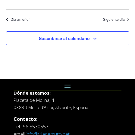
Día anterior
Siguiente día
Suscribirse al calendario
Dónde estamos:
Placeta de Molina, 4
03830 Muro d’Alcoi, Alicante, España
Contacto:
Tel.: 96 5530557
email:
info@vilademuro.net