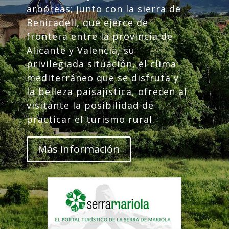
arbóreas; junto con la sierra de
Benicadell, que ejerce de
frontera entre la provincia de
Alicante y Valencia, su
privilegiada situación, el clima
mediterráneo que se disfruta y
la belleza paisajística, ofrecen al
visitante la posibilidad de
practicar el turismo rural.
Más información