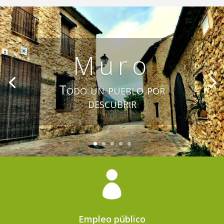
Muro
Todo un pueblo por
descubrir

Empleo público