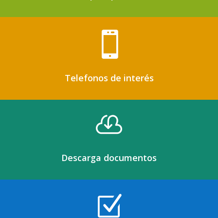

Telefonos de interés

Descarga documentos
Z