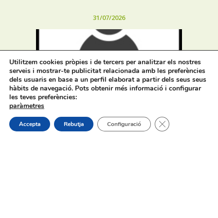
31/07/2026
Utilitzem cookies pròpies i de tercers per analitzar els nostres
serveis i mostrar-te publicitat relacionada amb les preferències
dels usuaris en base a un perfil elaborat a partir dels seus seus
hàbits de navegació. Pots obtenir més informació i configurar
Procés selectiu 1 plaça tècnic/a de
les teves preferències:
joventut – torn lliure – oposició
paràmetres
Tanca el bàner de
Accepta
Rebutja
Configuració
On estem:
Placeta de Molina, 4
03830 Muro d’Alcoi, Alicante, España
Contacte:
Tel.: 96 5530557