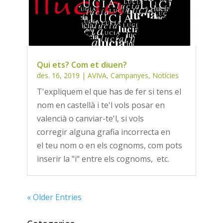
Qui ets? Com et diuen?
des. 16, 2019
|
AVIVA
,
Campanyes
,
Notícies
T'expliquem el que has de fer si tens el
nom en castellà i te'l vols posar en
valencià o canviar-te'l, si vols
corregir alguna grafia incorrecta en
el teu nom o en els cognoms, com pots
inserir la "i" entre els cognoms, etc.
« Older Entries