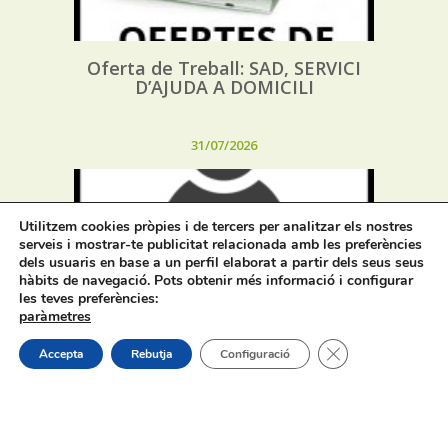
Oferta de Treball: SAD, SERVICI
D’AJUDA A DOMICILI
31/07/2026
Utilitzem cookies pròpies i de tercers per analitzar els nostres
serveis i mostrar-te publicitat relacionada amb les preferències
dels usuaris en base a un perfil elaborat a partir dels seus seus
hàbits de navegació. Pots obtenir més informació i configurar
Procés selectiu 1 plaça tècnic/a de
les teves preferències:
joventut – torn lliure – oposició
paràmetres
Tanca el bàner de
Accepta
Rebutja
Configuració
On estem: