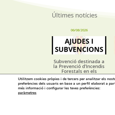
Últimes notícies
06/08/2026
Subvenció destinada a
la Prevenció d’Incendis
Forestals en els
Municipis de la
Utilitzem cookies pròpies i de tercers per analitzar els nos
Província d’Alacant, i
preferències dels usuaris en base a un perfil elaborat a par
execució dels Plans
més informació i configurar les teves preferències:
Locals de Prevenció
paràmetres
d’Incendis Forestals
(*PLPIF) anualitat 2026