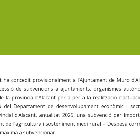
nt ha concedit
provisionalment
a l’Ajuntament de Muro d’Al
oncessió de subvencions a ajuntaments, organismes autòn
 la província d’Alacant per a per a la realització d’actuac
ió del Departament de desenvolupament econòmic i sect
incial d’Alacant, anualitat 2025, una subvenció per impor
nt de l’agricultura i sosteniment medi rural – Despesa corr
a màxima a subvencionar.