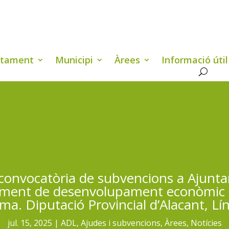
ntament
Municipi
Àrees
Informació útil
 convocatòria de subvencions a Ajunta
ament de desenvolupament econòmic i
cma. Diputació Provincial d’Alacant, Lín
jul. 15, 2025
ADL
,
Ajudes i subvencions
,
Àrees
,
Notícies