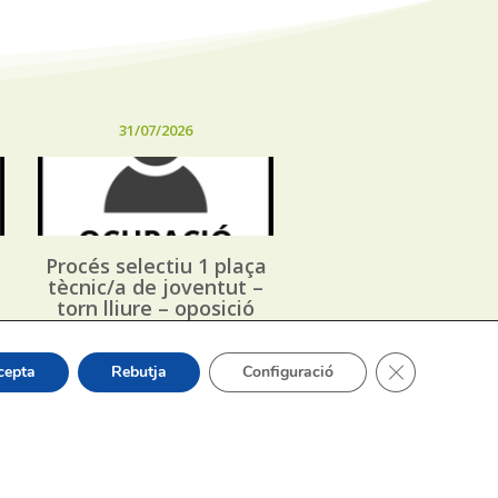
31/07/2026
Procés selectiu 1 plaça
tècnic/a de joventut –
torn lliure – oposició
Tanca el bàner
cepta
Rebutja
Configuració