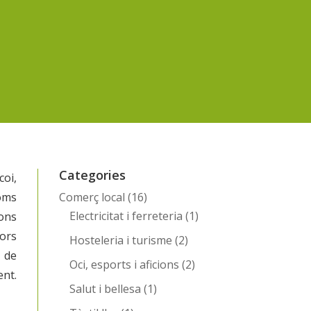
Categories
coi,
oms
Comerç local
(16)
Electricitat i ferreteria
(1)
ions
ors
Hosteleria i turisme
(2)
t de
Oci, esports i aficions
(2)
ent.
Salut i bellesa
(1)