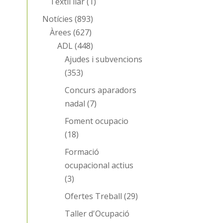
Tèxtil llar
(1)
Notícies
(893)
Àrees
(627)
ADL
(448)
Ajudes i subvencions
(353)
Concurs aparadors
nadal
(7)
Foment ocupacio
(18)
Formació
ocupacional actius
(3)
Ofertes Treball
(29)
Taller d'Ocupació