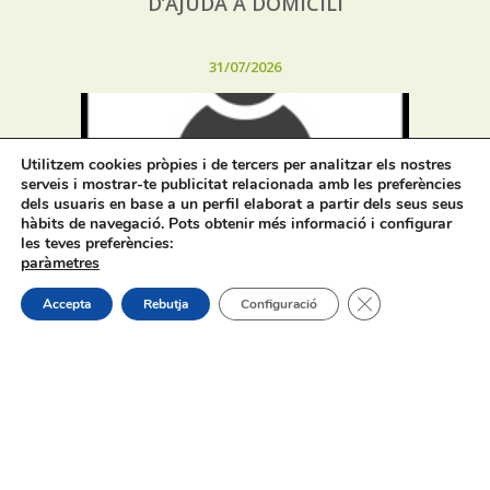
D’AJUDA A DOMICILI
31/07/2026
Utilitzem cookies pròpies i de tercers per analitzar els nostres
serveis i mostrar-te publicitat relacionada amb les preferències
dels usuaris en base a un perfil elaborat a partir dels seus seus
hàbits de navegació. Pots obtenir més informació i configurar
Procés selectiu 1 plaça tècnic/a de
les teves preferències:
joventut – torn lliure – oposició
paràmetres
Tanca el bàner de
Accepta
Rebutja
Configuració
On estem:
Placeta de Molina, 4
03830 Muro d’Alcoi, Alicante, España
Contacte: