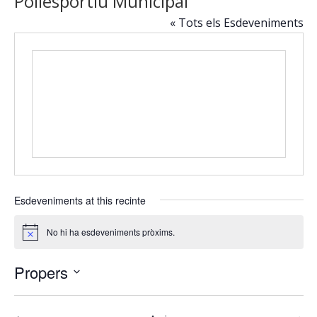
Poliesportiu Municipal
« Tots els Esdeveniments
Esdeveniments at this recinte
No hi ha esdeveniments pròxims.
Avís
Propers
Selecciona
una