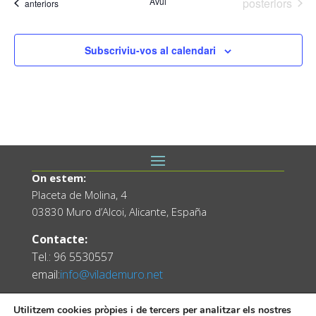
Esdeveniment
Avui
posteriors
Esdeveniments
anteriors
data.
Subscriviu-vos al calendari
On estem:
Placeta de Molina, 4
03830 Muro d’Alcoi, Alicante, España
Contacte:
Tel.: 96 5530557
email:
info@vilademuro.net
Utilitzem cookies pròpies i de tercers per analitzar els nostres