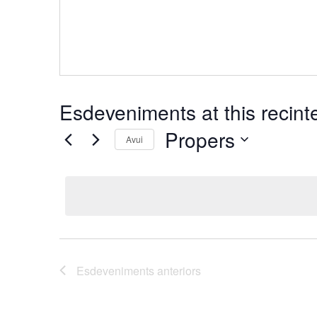
Esdeveniments at this recint
Propers
Avui
Selecciona
una
data.
Esdeveniments
anteriors