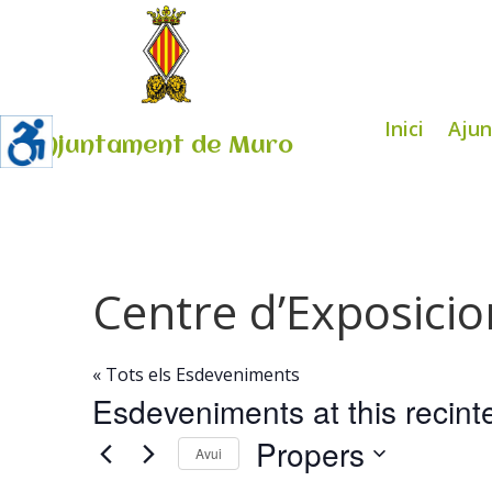
Inici
Aju
Ajuntament de Muro
Centre d’Exposicio
« Tots els Esdeveniments
Esdeveniments at this recint
Propers
Avui
Selecciona