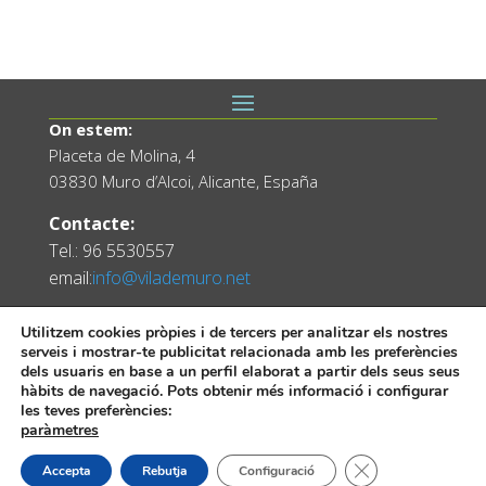
On estem:
Placeta de Molina, 4
03830 Muro d’Alcoi, Alicante, España
Contacte:
Tel.: 96 5530557
email:
info@vilademuro.net
Utilitzem cookies pròpies i de tercers per analitzar els nostres
serveis i mostrar-te publicitat relacionada amb les preferències
dels usuaris en base a un perfil elaborat a partir dels seus seus
hàbits de navegació. Pots obtenir més informació i configurar
les teves preferències:
paràmetres
Web desenvolupada pel Servei d'Informàtica
Tanca el bàner de
Accepta
Rebutja
Configuració
Diputació d'Alacant.