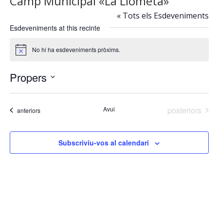
Camp Municipal «La Llometa»
« Tots els Esdeveniments
Esdeveniments at this recinte
No hi ha esdeveniments pròxims.
Avís
Propers
Selecciona
una
Esdeveniment
Avui
posteriors
Esdeveniments
anteriors
data.
Subscriviu-vos al calendari