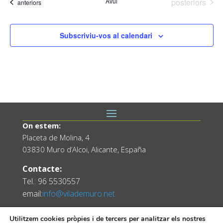
Esdeveniment
Avui
posteriors
Esdeveniments
anteriors
data.
Subscriviu-vos al calendari
On estem:
Placeta de Molina, 4
03830 Muro d’Alcoi, Alicante, España
Contacte:
Tel.: 96 5530557
email:
info@vilademuro.net
Utilitzem cookies pròpies i de tercers per analitzar els nostres