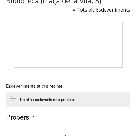
Biblioteca (Plaça de la Vila, 3)
« Tots els Esdeveniments
Esdeveniments at this recinte
No hi ha esdeveniments pròxims.
Avís
Propers
Selecciona
una