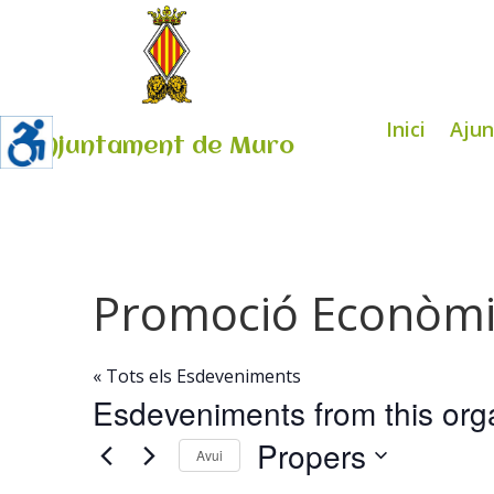
Inici
Aju
Ajuntament de Muro
Promoció Econòmi
« Tots els Esdeveniments
Esdeveniments from this org
Propers
Avui
Selecciona