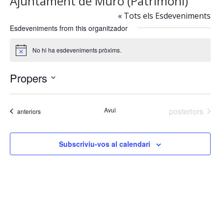
Ajuntament de Muro (Patrimoni)
« Tots els Esdeveniments
Esdeveniments from this organitzador
No hi ha esdeveniments pròxims.
Avís
Propers
Selecciona
una
Esdeveniment
Avui
posteriors
Esdeveniments
anteriors
data.
Subscriviu-vos al calendari