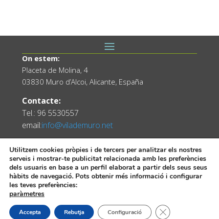
On estem:
Placeta de Molina, 4
03830 Muro d’Alcoi, Alicante, España
Contacte:
Tel.: 96 5530557
email:
info@vilademuro.net
Utilitzem cookies pròpies i de tercers per analitzar els nostres
serveis i mostrar-te publicitat relacionada amb les preferències
dels usuaris en base a un perfil elaborat a partir dels seus seus
hàbits de navegació. Pots obtenir més informació i configurar
les teves preferències:
paràmetres
Web desenvolupada pel Servei d'Informàtica
Tanca el bàner de
Accepta
Rebutja
Configuració
Diputació d'Alacant.