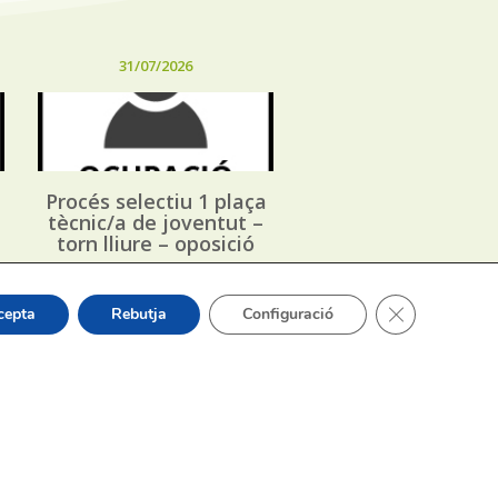
31/07/2026
Procés selectiu 1 plaça
tècnic/a de joventut –
torn lliure – oposició
Tanca el bàner
cepta
Rebutja
Configuració
or Sergi Silvestre Pérez