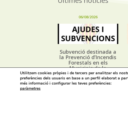
Últimes notícies
06/08/2026
Subvenció destinada a
la Prevenció d’Incendis
Forestals en els
Municipis de la
Província d’Alacant, i
Utilitzem cookies pròpies i de tercers per analitzar els nos
preferències dels usuaris en base a un perfil elaborat a par
execució dels Plans
més informació i configurar les teves preferències:
Locals de Prevenció
paràmetres
d’Incendis Forestals
(*PLPIF) anualitat 2026
Avís legal i privacitat
M