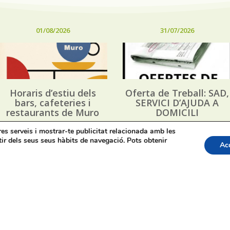
01/08/2026
31/07/2026
Horaris d’estiu dels
Oferta de Treball: SAD,
bars, cafeteries i
SERVICI D’AJUDA A
restaurants de Muro
DOMICILI
tres serveis i mostrar-te publicitat relacionada amb les
tir dels seus seus hàbits de navegació. Pots obtenir
Ac
apa web
Bústia de Denúncies
Contacte de premsa regid