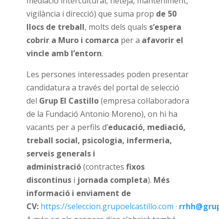
mediació intercultural, neteja, manteniment,
vigilància i direcció) que suma prop
de 50
llocs de treball
, molts dels quals
s’espera
cobrir a Muro i comarca
per a
afavorir el
vincle amb l’entorn
.
Les persones interessades poden presentar
candidatura a través del portal de selecció
del
Grup El Castillo
(empresa col·laboradora
de la Fundació Antonio Moreno), on hi ha
vacants per a perfils d’
educació, mediació,
treball social, psicologia, infermeria,
serveis generals i
administració
(contractes
fixos
discontinus
i
jornada completa
).
Més
informació i enviament de
CV:
https://seleccion.grupoelcastillo.com
·
rrhh@grup