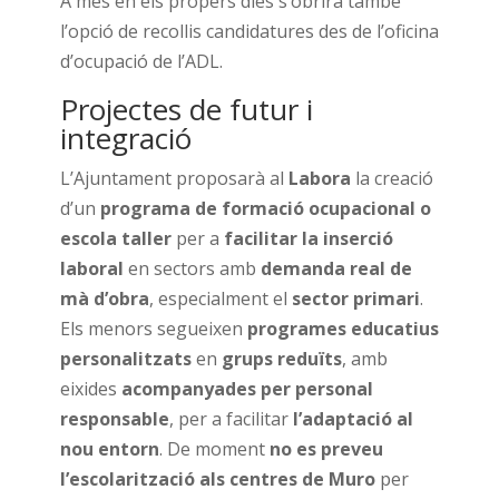
A més en els propers dies s’obrirà també
l’opció de recollis candidatures des de l’oficina
d’ocupació de l’ADL.
Projectes de futur i
integració
L’Ajuntament proposarà al
Labora
la creació
d’un
programa de formació ocupacional o
escola taller
per a
facilitar la inserció
laboral
en sectors amb
demanda real de
mà d’obra
, especialment el
sector primari
.
Els menors segueixen
programes educatius
personalitzats
en
grups reduïts
, amb
eixides
acompanyades per personal
responsable
, per a facilitar
l’adaptació al
nou entorn
. De moment
no es preveu
l’escolarització als centres de Muro
per