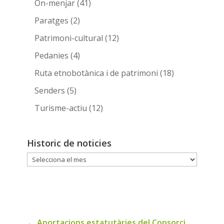
On-menjar
(41)
Paratges
(2)
Patrimoni-cultural
(12)
Pedanies
(4)
Ruta etnobotànica i de patrimoni
(18)
Senders
(5)
Turisme-actiu
(12)
Historic de noticies
Historic
de
noticies
←
Aportacions estatutàries del Consorci