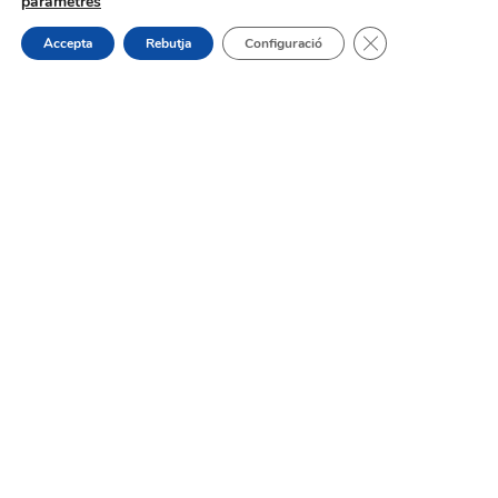
paràmetres
Tanca el bàner de
Accepta
Rebutja
Configuració
Oferta de Treball: SAD, SERVICI
D’AJUDA A DOMICILI
31/07/2026
Procés selectiu 1 plaça tècnic/a de
joventut – torn lliure – oposició