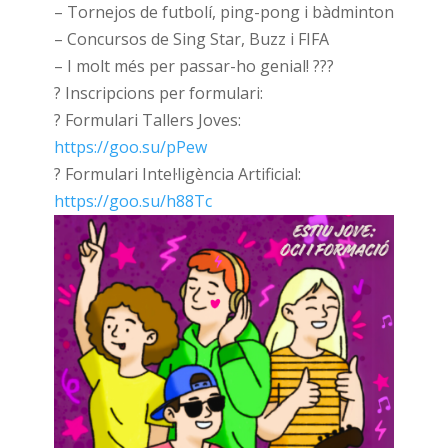
– Tornejos de futbolí, ping-pong i bàdminton
– Concursos de Sing Star, Buzz i FIFA
– I molt més per passar-ho genial! ???
? Inscripcions per formulari:
? Formulari Tallers Joves:
https://goo.su/pPew
? Formulari Intel·ligència Artificial:
https://goo.su/h88Tc