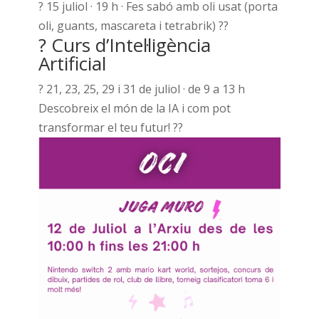
? 15 juliol · 19 h · Fes sabó amb oli usat (porta
oli, guants, mascareta i tetrabrik) ??
? Curs d’Intel·ligència
Artificial
? 21, 23, 25, 29 i 31 de juliol · de 9 a 13 h
Descobreix el món de la IA i com pot
transformar el teu futur! ??