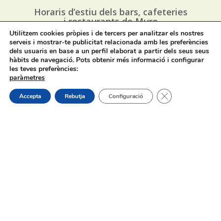
Horaris d’estiu dels bars, cafeteries
i restaurants de Muro
Utilitzem cookies pròpies i de tercers per analitzar els nostres
serveis i mostrar-te publicitat relacionada amb les preferències
31/07/2026
dels usuaris en base a un perfil elaborat a partir dels seus seus
hàbits de navegació. Pots obtenir més informació i configurar
les teves preferències:
paràmetres
Tanca el bàner de
Accepta
Rebutja
Configuració
Oferta de Treball: SAD, SERVICI
D’AJUDA A DOMICILI
31/07/2026