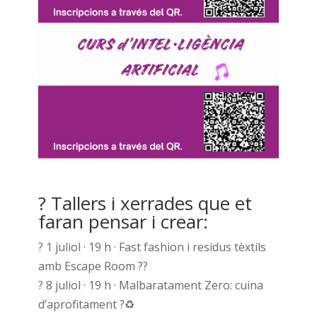
? Tallers i xerrades que et
faran pensar i crear:
? 1 juliol · 19 h · Fast fashion i residus tèxtils
amb Escape Room ??
? 8 juliol · 19 h · Malbaratament Zero: cuina
d’aprofitament ?♻️