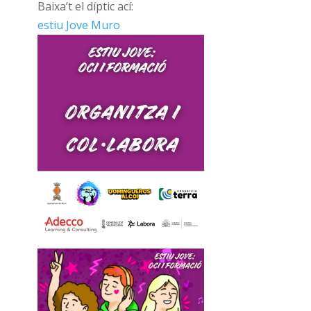
Baixa’t el díptic ací:
estiu Jove Muro