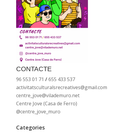
CONTACTE
96 553 01 71
/
655 433 537
activitatsculturalsrecreatives@gmail.com
centre_jove@vilademuro.net
Centre Jove (Casa de Ferro)
@centre_jove_muro
Categories