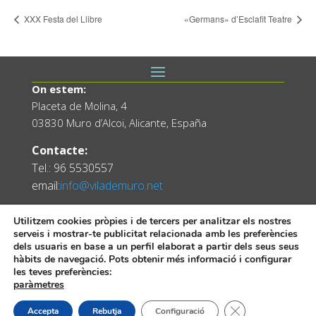
XXX Festa del Llibre
«Germans» d’Esclafit Teatre
On estem:
Placeta de Molina, 4
03830 Muro d’Alcoi, Alicante, España
Contacte:
Tel.: 96 5530557
email:
info@vilademuro.net
Utilitzem cookies pròpies i de tercers per analitzar els nostres
serveis i mostrar-te publicitat relacionada amb les preferències
dels usuaris en base a un perfil elaborat a partir dels seus seus
hàbits de navegació. Pots obtenir més informació i configurar
les teves preferències:
paràmetres
Web desenvolupada pel Servei d'Informàtica
Tanca el bàner de
Accepta
Rebutja
Configuració