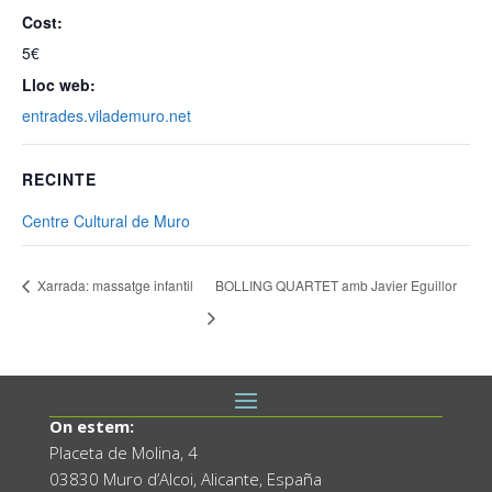
Cost:
5€
Lloc web:
entrades.vilademuro.net
RECINTE
Centre Cultural de Muro
Xarrada: massatge infantil
BOLLING QUARTET amb Javier Eguillor
On estem:
Placeta de Molina, 4
03830 Muro d’Alcoi, Alicante, España