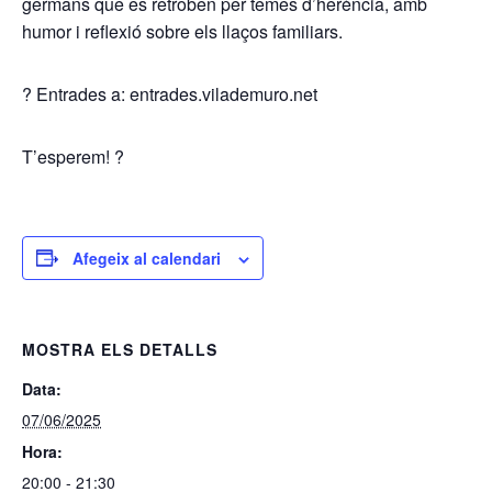
germans que es retroben per temes d’herència, amb
humor i reflexió sobre els llaços familiars.
?️
Entrades a:
entrades.vilademuro.net
T’esperem!
?
Afegeix al calendari
MOSTRA ELS DETALLS
Data:
07/06/2025
Hora:
20:00 - 21:30