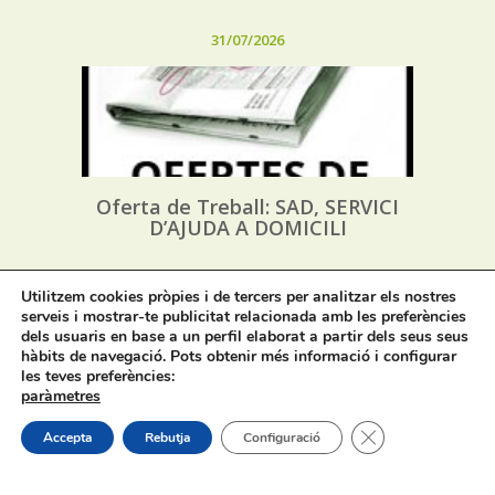
31/07/2026
Oferta de Treball: SAD, SERVICI
D’AJUDA A DOMICILI
31/07/2026
Utilitzem cookies pròpies i de tercers per analitzar els nostres
serveis i mostrar-te publicitat relacionada amb les preferències
dels usuaris en base a un perfil elaborat a partir dels seus seus
hàbits de navegació. Pots obtenir més informació i configurar
les teves preferències:
paràmetres
Tanca el bàner de
Accepta
Rebutja
Configuració
Procés selectiu 1 plaça tècnic/a de
joventut – torn lliure – oposició