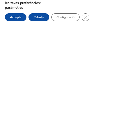
les teves preferències:
paràmetres
31/07/2026
Tanca el bàner de
Accepta
Rebutja
Configuració
Procés selectiu 1 plaça tècnic/a de
joventut – torn lliure – oposició
On estem:
Placeta de Molina, 4
03830 Muro d’Alcoi, Alicante, España
Contacte:
Tel.: 96 5530557