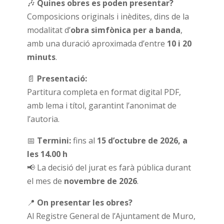
🎶
Quines obres es poden presentar?
Composicions originals i inèdites, dins de la
modalitat d’
obra simfònica per a banda
,
amb una duració aproximada d’entre
10 i 20
minuts
.
📄
Presentació:
Partitura completa en format digital PDF,
amb lema i títol, garantint l’anonimat de
l’autoria.
📅
Termini:
fins al
15 d’octubre de 2026, a
les 14.00 h
📢 La decisió del jurat es farà pública durant
el mes de
novembre de 2026
.
📍
On presentar les obres?
Al Registre General de l’Ajuntament de Muro,