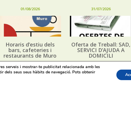
01/08/2026
31/07/2026
Horaris d’estiu dels
Oferta de Treball: SAD,
bars, cafeteries i
SERVICI D’AJUDA A
restaurants de Muro
DOMICILI
tres serveis i mostrar-te publicitat relacionada amb les
tir dels seus seus hàbits de navegació. Pots obtenir
Ac
apa web
Bústia de Denúncies
Contacte de premsa regid
acte: