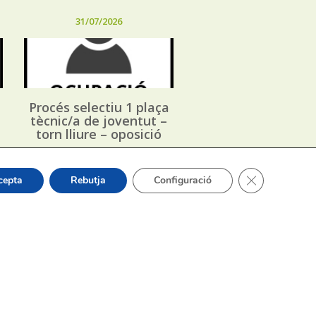
31/07/2026
Procés selectiu 1 plaça
tècnic/a de joventut –
torn lliure – oposició
Tanca el bàner
cepta
Rebutja
Configuració
or Sergi Silvestre Pérez