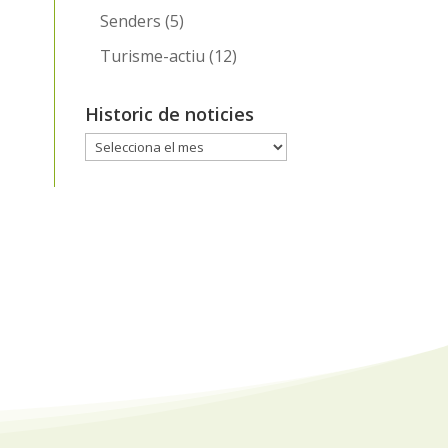
Senders
(5)
Turisme-actiu
(12)
Historic de noticies
Historic
de
noticies