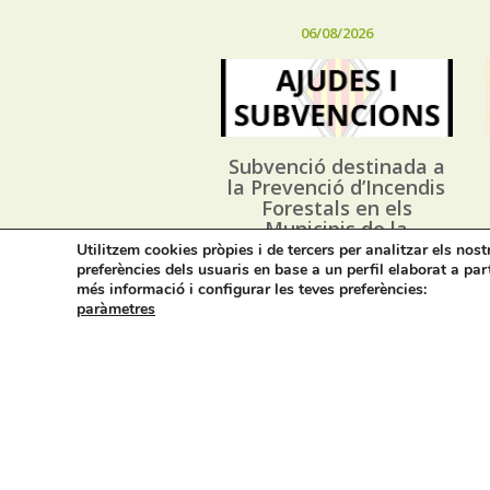
06/08/2026
Subvenció destinada a
la Prevenció d’Incendis
Forestals en els
Municipis de la
Província d’Alacant, i
Utilitzem cookies pròpies i de tercers per analitzar els nos
execució dels Plans
preferències dels usuaris en base a un perfil elaborat a par
Locals de Prevenció
més informació i configurar les teves preferències:
d’Incendis Forestals
paràmetres
(*PLPIF) anualitat 2026
Avís legal i privacitat
M
Cont
On estem: