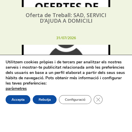
Oferta de Treball: SAD, SERVICI
D’AJUDA A DOMICILI
31/07/2026
Utilitzem cookies pròpies i de tercers per analitzar els nostres
serveis i mostrar-te publicitat relacionada amb les preferències
dels usuaris en base a un perfil elaborat a partir dels seus seus
hàbits de navegació. Pots obtenir més informació i configurar
Procés selectiu 1 plaça tècnic/a de
les teves preferències:
joventut – torn lliure – oposició
paràmetres
Tanca el bàner de
Accepta
Rebutja
Configuració
On estem:
Placeta de Molina, 4