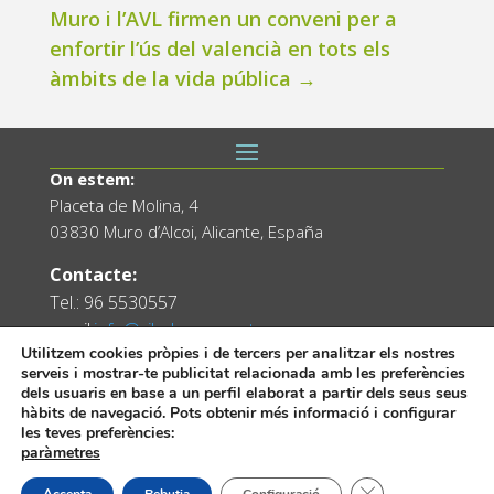
Muro i l’AVL firmen un conveni per a
enfortir l’ús del valencià en tots els
àmbits de la vida pública
→
On estem:
Placeta de Molina, 4
03830 Muro d’Alcoi, Alicante, España
Contacte:
Tel.: 96 5530557
email:
info@vilademuro.net
Utilitzem cookies pròpies i de tercers per analitzar els nostres
serveis i mostrar-te publicitat relacionada amb les preferències
dels usuaris en base a un perfil elaborat a partir dels seus seus
hàbits de navegació. Pots obtenir més informació i configurar
les teves preferències:
paràmetres
Tanca el bàner de