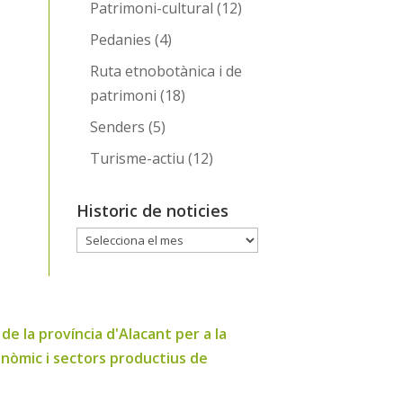
Patrimoni-cultural
(12)
Pedanies
(4)
Ruta etnobotànica i de
patrimoni
(18)
Senders
(5)
Turisme-actiu
(12)
Historic de noticies
Historic
de
noticies
e la província d'Alacant per a la
onòmic i sectors productius de