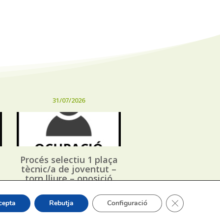
31/07/2026
Procés selectiu 1 plaça
tècnic/a de joventut –
torn lliure – oposició
Tanca el bàner
cepta
Rebutja
Configuració