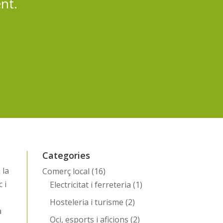
nt.
Categories
 la
Comerç local
(16)
 i
Electricitat i ferreteria
(1)
Hosteleria i turisme
(2)
a
Oci, esports i aficions
(2)