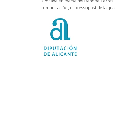
«Posada en marxa del Banc de Terres mu
comunicació» , el pressupost de la qual