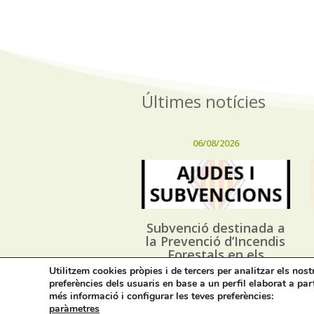
Últimes notícies
06/08/2026
Subvenció destinada a
la Prevenció d’Incendis
Forestals en els
Municipis de la
Utilitzem cookies pròpies i de tercers per analitzar els nos
Província d’Alacant, i
preferències dels usuaris en base a un perfil elaborat a par
execució dels Plans
més informació i configurar les teves preferències:
Locals de Prevenció
paràmetres