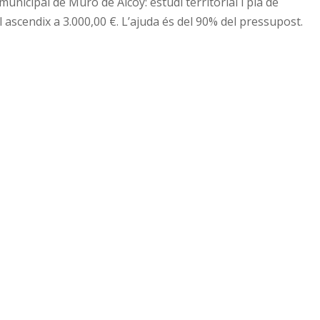
nicipal de Muro de Alcoy: estudi territorial i pla de
 ascendix a 3.000,00 €. L’ajuda és del 90% del pressupost.