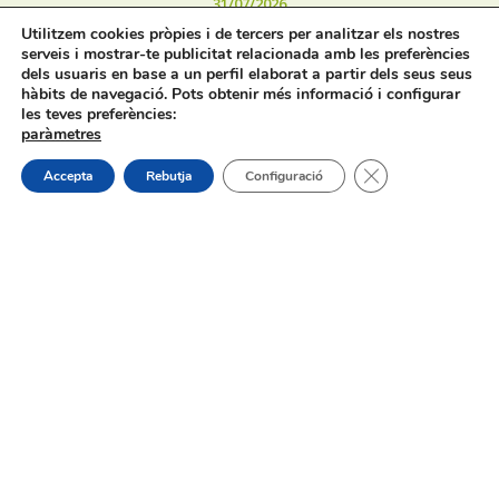
31/07/2026
Utilitzem cookies pròpies i de tercers per analitzar els nostres
serveis i mostrar-te publicitat relacionada amb les preferències
dels usuaris en base a un perfil elaborat a partir dels seus seus
hàbits de navegació. Pots obtenir més informació i configurar
les teves preferències:
paràmetres
Procés selectiu 1 plaça assessor/a
Tanca el bàner de
Accepta
Rebutja
Configuració
jurídic/a – torn lliure – oposició
On estem:
Placeta de Molina, 4
03830 Muro d’Alcoi, Alicante, España
Contacte:
Tel.: 96 5530557
email:
info@vilademuro.net