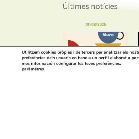
Últimes notícies
01/08/2026
Utilitzem cookies pròpies i de tercers per analitzar els nos
preferències dels usuaris en base a un perfil elaborat a par
Horaris d’estiu dels
més informació i configurar les teves preferències:
bars, cafeteries i
paràmetres
restaurants de Muro
Avís legal i privacitat
M
Cont
On estem:
Placeta de Molina, 4
Tel.:
03830 Muro d’Alcoi, Alicante,
email
España