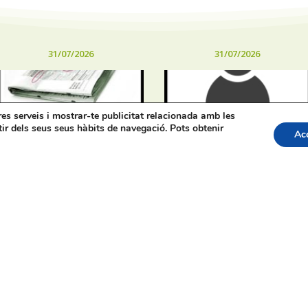
31/07/2026
31/07/2026
tres serveis i mostrar-te publicitat relacionada amb les
tir dels seus seus hàbits de navegació. Pots obtenir
Ac
Oferta de Treball: SAD,
Procés selectiu 1 plaça
SERVICI D’AJUDA A
tècnic/a de joventut –
DOMICILI
torn lliure – oposició
apa web
Bústia de Denúncies
Contacte de premsa regid
acte:
 96 5530557
:
info@vilademuro.net