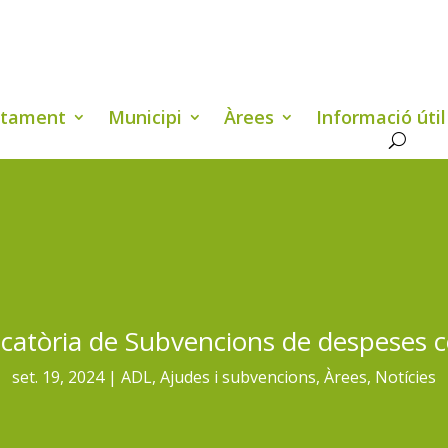
ntament
Municipi
Àrees
Informació útil
catòria de Subvencions de despeses c
set. 19, 2024
ADL
,
Ajudes i subvencions
,
Àrees
,
Notícies