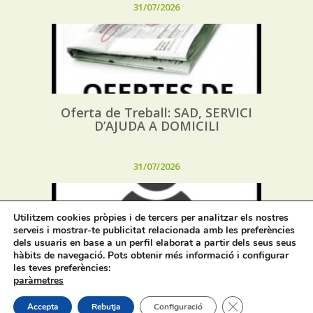
31/07/2026
Oferta de Treball: SAD, SERVICI
D’AJUDA A DOMICILI
31/07/2026
Utilitzem cookies pròpies i de tercers per analitzar els nostres
serveis i mostrar-te publicitat relacionada amb les preferències
dels usuaris en base a un perfil elaborat a partir dels seus seus
hàbits de navegació. Pots obtenir més informació i configurar
les teves preferències:
Procés selectiu 1 plaça tècnic/a de
paràmetres
joventut – torn lliure – oposició
Tanca el bàner de
Accepta
Rebutja
Configuració