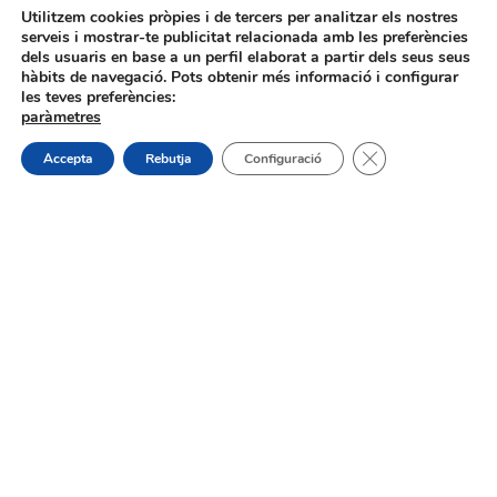
Utilitzem cookies pròpies i de tercers per analitzar els nostres
31/07/2026
serveis i mostrar-te publicitat relacionada amb les preferències
dels usuaris en base a un perfil elaborat a partir dels seus seus
hàbits de navegació. Pots obtenir més informació i configurar
les teves preferències:
paràmetres
Tanca el bàner de
Accepta
Rebutja
Configuració
Procés selectiu 1 plaça tècnic/a de
joventut – torn lliure – oposició
On estem:
Placeta de Molina, 4
03830 Muro d’Alcoi, Alicante, España
Contacte:
Tel.: 96 5530557