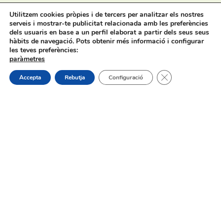
Utilitzem cookies pròpies i de tercers per analitzar els nostres
31/07/2026
serveis i mostrar-te publicitat relacionada amb les preferències
dels usuaris en base a un perfil elaborat a partir dels seus seus
hàbits de navegació. Pots obtenir més informació i configurar
les teves preferències:
paràmetres
Tanca el bàner de
Accepta
Rebutja
Configuració
Procés selectiu 1 plaça tècnic/a de
joventut – torn lliure – oposició
On estem:
Placeta de Molina, 4
03830 Muro d’Alcoi, Alicante, España
Contacte: