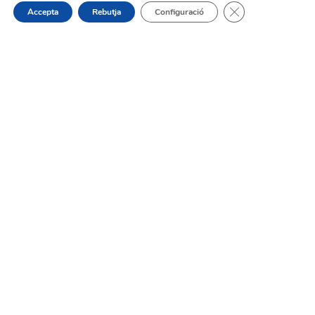
Tanca el bàner de
Accepta
Rebutja
Configuració
On estem:
Placeta de Molina, 4
03830 Muro d’Alcoi, Alicante, España
Contacte:
Tel.: 96 5530557
email:
info@vilademuro.net
Web desenvolupada pel Servei d'Informàtica
Diputació d'Alacant.