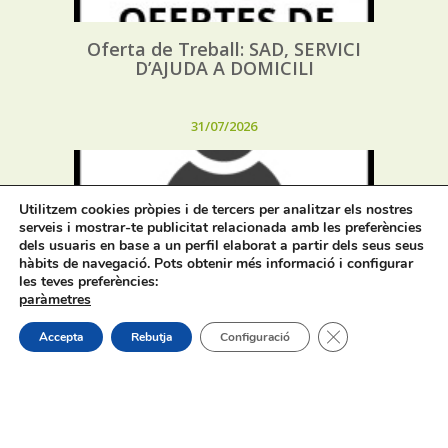
Oferta de Treball: SAD, SERVICI
D’AJUDA A DOMICILI
31/07/2026
Utilitzem cookies pròpies i de tercers per analitzar els nostres
serveis i mostrar-te publicitat relacionada amb les preferències
dels usuaris en base a un perfil elaborat a partir dels seus seus
hàbits de navegació. Pots obtenir més informació i configurar
Procés selectiu 1 plaça tècnic/a de
les teves preferències:
joventut – torn lliure – oposició
paràmetres
Tanca el bàner de
Accepta
Rebutja
Configuració
On estem:
Placeta de Molina, 4