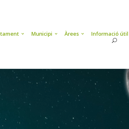
ntament
Municipi
Àrees
Informació útil