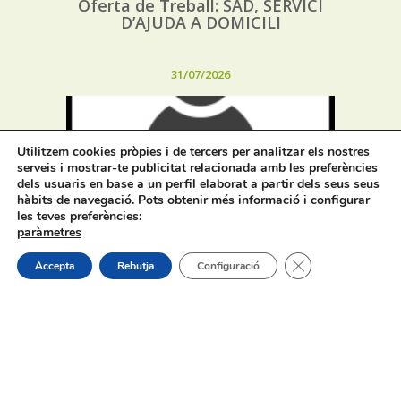
Oferta de Treball: SAD, SERVICI
D’AJUDA A DOMICILI
31/07/2026
Utilitzem cookies pròpies i de tercers per analitzar els nostres
serveis i mostrar-te publicitat relacionada amb les preferències
dels usuaris en base a un perfil elaborat a partir dels seus seus
hàbits de navegació. Pots obtenir més informació i configurar
Procés selectiu 1 plaça tècnic/a de
les teves preferències:
joventut – torn lliure – oposició
paràmetres
Tanca el bàner de
Accepta
Rebutja
Configuració
On estem:
Placeta de Molina, 4
03830 Muro d’Alcoi, Alicante, España