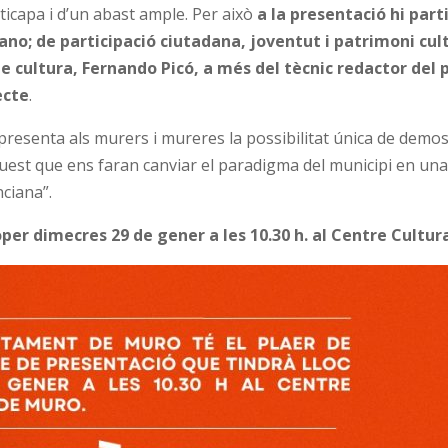
ticapa i d’un abast ample. Per això
a la presentació hi part
o; de participació ciutadana, joventut i patrimoni cultu
de cultura, Fernando Picó, a més del tècnic redactor del p
ecte
.
resenta als murers i mureres la possibilitat única de demostrar
est que ens faran canviar el paradigma del municipi en una t
nciana”.
per dimecres 29 de gener a les 10.30 h. al Centre Cultura