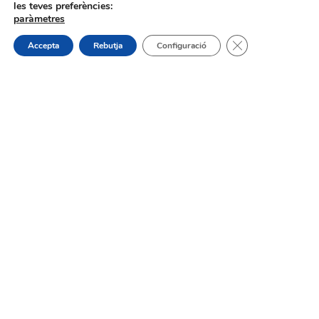
les teves preferències:
paràmetres
Tanca el bàner de
Accepta
Rebutja
Configuració
Horaris d’estiu dels bars, cafeteries
i restaurants de Muro
31/07/2026
Oferta de Treball: SAD, SERVICI
D’AJUDA A DOMICILI
31/07/2026