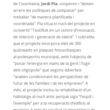
de Cocentaina,
Jordi Pla
, cooperen i “deixen
arrere les polítiques de campanar” per
treballar “de manera planificada i
coordinada”. Pla situa el nucli del projecte en
convertit “Textiflok en un centre d’innovació,
de retenció i generació de talent”. I subratlla
que el projecte incorpora més de 300
quilowatts en plaques fotovoltaiques
al poliesportiu municipal, amb l’objectiu de
“posar l’energia en mans de la gent i fugir
dels oligopolis” que segons adverteix
“acaben condicionant les perspectives de
futur de les famílies i de les empreses”. A
més, el projecte inclou la rehabilitació d’un
habitatge al nucli antic perquè siga “l’espill i
l’exemple” per a la recuperació d’edificis al
municipi. A més ha recalcat la importància de