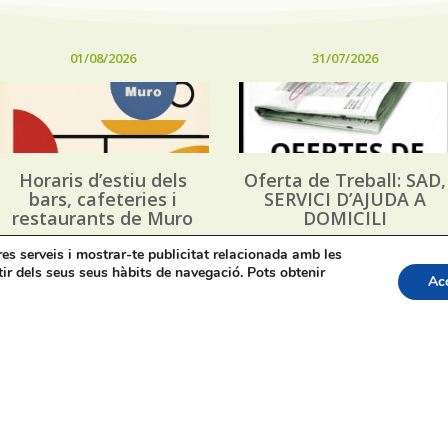
01/08/2026
31/07/2026
Horaris d’estiu dels
Oferta de Treball: SAD,
bars, cafeteries i
SERVICI D’AJUDA A
restaurants de Muro
DOMICILI
tres serveis i mostrar-te publicitat relacionada amb les
tir dels seus seus hàbits de navegació. Pots obtenir
Ac
apa web
Bústia de Denúncies
Contacte de premsa regid