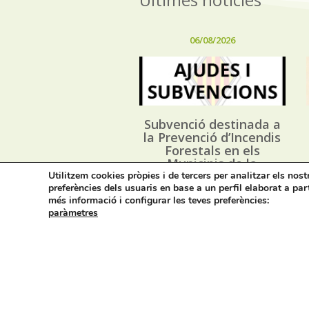
06/08/2026
Subvenció destinada a
la Prevenció d’Incendis
Forestals en els
Municipis de la
Província d’Alacant, i
Utilitzem cookies pròpies i de tercers per analitzar els nos
preferències dels usuaris en base a un perfil elaborat a par
execució dels Plans
més informació i configurar les teves preferències:
Locals de Prevenció
paràmetres
d’Incendis Forestals
(*PLPIF) anualitat 2026
Avís legal i privacitat
M