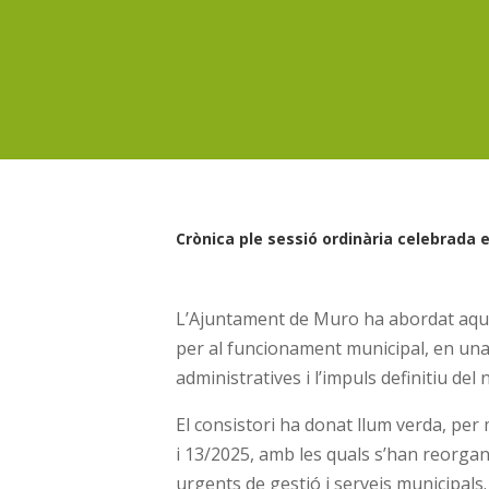
Crònica ple sessió ordinària celebrada el
L’Ajuntament de Muro ha abordat aque
per al funcionament municipal, en un
administratives i l’impuls definitiu de
El consistori ha donat llum verda, per 
i 13/2025, amb les quals s’han reorga
urgents de gestió i serveis municipals.