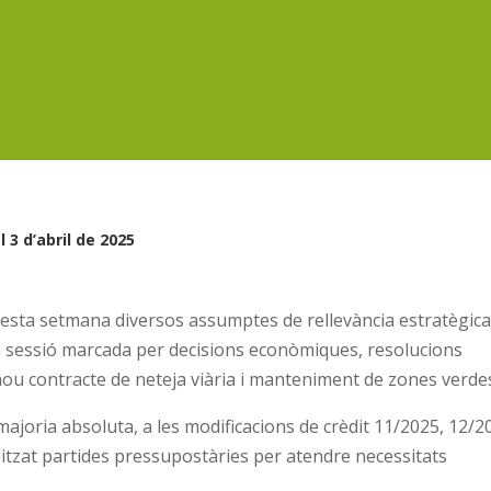
 3 d’abril de 2025
sta setmana diversos assumptes de rellevància estratègic
a sessió marcada per decisions econòmiques, resolucions
l nou contracte de neteja viària i manteniment de zones verde
majoria absoluta, a les modificacions de crèdit 11/2025, 12/2
nitzat partides pressupostàries per atendre necessitats