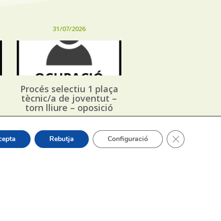
31/07/2026
Procés selectiu 1 plaça
tècnic/a de joventut –
torn lliure – oposició
Tanca el bàner
cepta
Rebutja
Configuració
or Sergi Silvestre Pérez