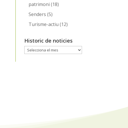
patrimoni
(18)
Senders
(5)
Turisme-actiu
(12)
Historic de noticies
Historic
de
noticies