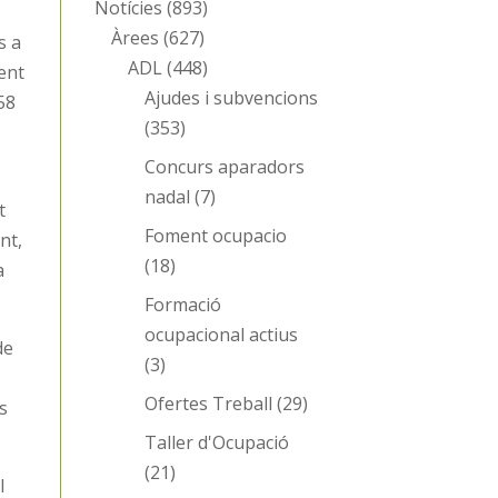
Notícies
(893)
Àrees
(627)
s a
ADL
(448)
ent
Ajudes i subvencions
58
(353)
Concurs aparadors
nadal
(7)
t
Foment ocupacio
nt,
(18)
a
Formació
ocupacional actius
de
(3)
Ofertes Treball
(29)
s
Taller d'Ocupació
(21)
l