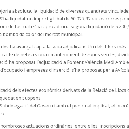
ria absoluta, la liquidació de diverses quantitats vinculade
 S’ha liquidat un import global de 60.027,92 euros correspon
or i de l’actual i s’ha aprovat una segona liquidació de 5.200,
ova bomba de calor del mercat municipal.
erdes ha avançat cap a la seua adjudicació.Un dels blocs més
ntracte de neteja viària i manteniment de zones verdes, dividi
tació ha proposat l’adjudicació a Foment València Medi Ambie
ls d’ocupació i empreses d’inserció, s’ha proposat per a Avícol
icació dels efectes econòmics derivats de la Relació de Llocs 
 quedat en suspens.
Subdelegació del Govern i amb el personal implicat, el procé
ió.
ombroses actuacions ordinàries, entre elles: inscripcions a