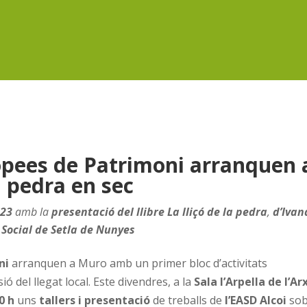
ropees de Patrimoni arranquen 
 pedra en sec
 23
amb la
presentació del llibre
La lliçó de la pedra
,
d’Ivan
 Social de Setla de Nunyes
ni
arranquen a Muro amb un primer bloc d’activitats
sió del llegat local. Este divendres, a la
Sala l’Arpella de l’Ar
0 h
uns
tallers i presentació
de treballs de
l’EASD Alcoi
sob