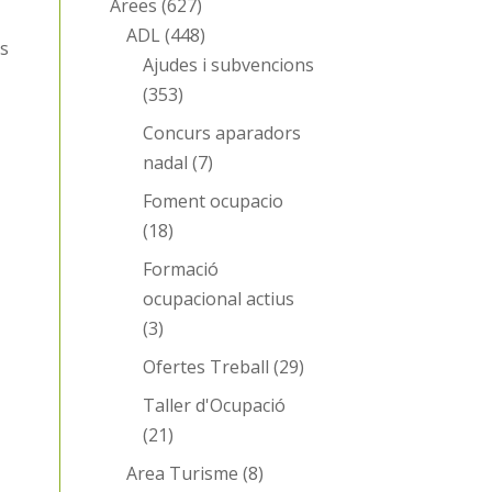
Àrees
(627)
ADL
(448)
ts
Ajudes i subvencions
(353)
Concurs aparadors
nadal
(7)
Foment ocupacio
(18)
Formació
ocupacional actius
(3)
Ofertes Treball
(29)
Taller d'Ocupació
(21)
Area Turisme
(8)