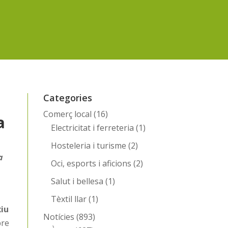
Categories
Comerç local
(16)
a
Electricitat i ferreteria
(1)
Hosteleria i turisme
(2)
a
Oci, esports i aficions
(2)
Salut i bellesa
(1)
Tèxtil llar
(1)
xiu
Notícies
(893)
re