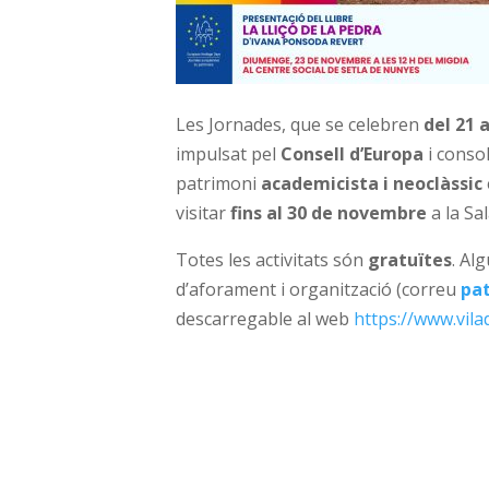
Les Jornades, que se celebren
del 21 
impulsat pel
Consell d’Europa
i conso
patrimoni
academicista i neoclàssic
visitar
fins al 30 de novembre
a la Sa
Totes les activitats són
gratuïtes
. Al
d’aforament i organització (correu
pa
descarregable al web
https://www.vila