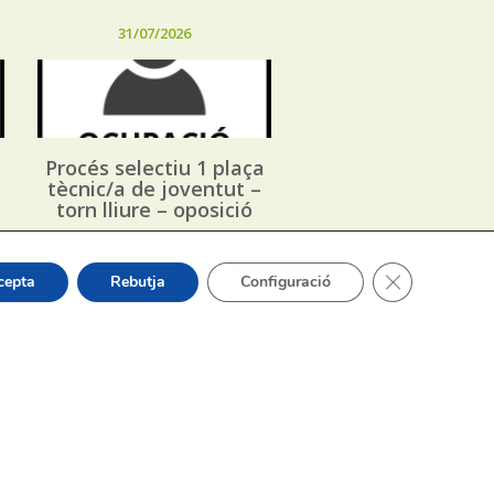
31/07/2026
Procés selectiu 1 plaça
tècnic/a de joventut –
torn lliure – oposició
Tanca el bàner
cepta
Rebutja
Configuració
or Sergi Silvestre Pérez