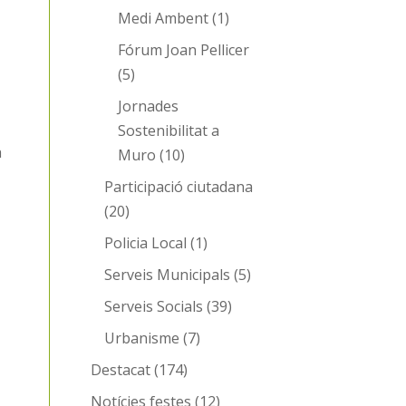
Medi Ambent
(1)
Fórum Joan Pellicer
(5)
Jornades
Sostenibilitat a
à
Muro
(10)
Participació ciutadana
(20)
Policia Local
(1)
Serveis Municipals
(5)
Serveis Socials
(39)
Urbanisme
(7)
Destacat
(174)
Notícies festes
(12)