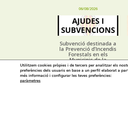
06/08/2026
Subvenció destinada a
la Prevenció d’Incendis
Forestals en els
Municipis de la
Província d’Alacant, i
Utilitzem cookies pròpies i de tercers per analitzar els nos
execució dels Plans
preferències dels usuaris en base a un perfil elaborat a par
Locals de Prevenció
més informació i configurar les teves preferències:
d’Incendis Forestals
paràmetres
(*PLPIF) anualitat 2026
Avís legal i privacitat
M
Cont
On estem: