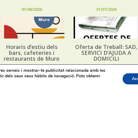
01/08/2026
31/07/2026
Horaris d’estiu dels
Oferta de Treball: SAD,
bars, cafeteries i
SERVICI D’AJUDA A
restaurants de Muro
DOMICILI
tres serveis i mostrar-te publicitat relacionada amb les
tir dels seus seus hàbits de navegació. Pots obtenir
Ac
apa web
Bústia de Denúncies
Contacte de premsa regid
acte: