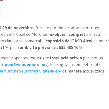
al 29 de novembre
, formen part del programa europeu
liden el treball de Muro per
explicar i compartir
el seu
en clau local i comarcal. L’
exposició de l’EASD Alcoi
es podr
la L’Arpella
amb cita prèvia
(tel.
635 485 164
).
gunes propostes requerixen
inscripció prèvia
per motius
trimoni@vilademuro.net
). El programa complet i díptic
demuro.net/event/activitats-ii-jep/
de manera actualitzada.