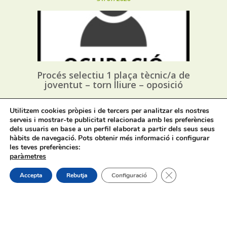
Procés selectiu 1 plaça tècnic/a de
joventut – torn lliure – oposició
Utilitzem cookies pròpies i de tercers per analitzar els nostres
31/07/2026
serveis i mostrar-te publicitat relacionada amb les preferències
dels usuaris en base a un perfil elaborat a partir dels seus seus
hàbits de navegació. Pots obtenir més informació i configurar
les teves preferències:
paràmetres
Tanca el bàner de
Accepta
Rebutja
Configuració
Procés selectiu 1 plaça assessor/a
jurídic/a – torn lliure – oposició