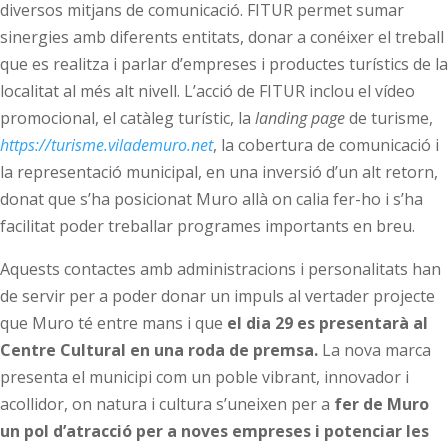
diversos mitjans de comunicació. FITUR permet sumar
sinergies amb diferents entitats, donar a conéixer el treball
que es realitza i parlar d’empreses i productes turístics de la
localitat al més alt nivell. L’acció de FITUR inclou el vídeo
promocional, el catàleg turístic, la
landing page
de turisme,
https://turisme.vilademuro.net
, la cobertura de comunicació i
la representació municipal, en una inversió d’un alt retorn,
donat que s’ha posicionat Muro allà on calia fer-ho i s’ha
facilitat poder treballar programes importants en breu.
Aquests contactes amb administracions i personalitats han
de servir per a poder donar un impuls al vertader projecte
que Muro té entre mans i que
el dia 29 es presentarà al
Centre Cultural en una roda de premsa
.
La nova marca
presenta el municipi com un poble vibrant, innovador i
acollidor, on natura i cultura s’uneixen per a
fer de Muro
un pol d’atracció per a noves empreses i potenciar les