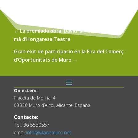
←
La premiada obra 'David' arriba a Muro de la
mà d’Hongaresa Teatre
Gran èxit de participació en la Fira del Comerç
d’Oportunitats de Muro
→
On estem:
Placeta de Molina, 4
03830 Muro d’Alcoi, Alicante, España
Contacte:
Tel.: 96 5530557
email:
info@vilademuro.net