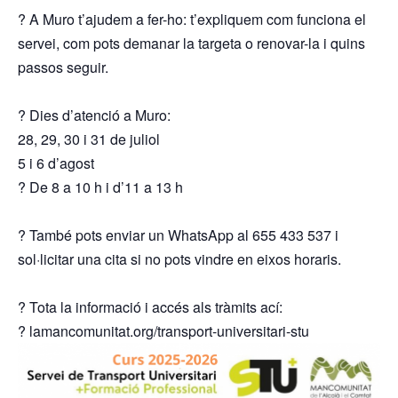
? A Muro t’ajudem a fer-ho: t’expliquem com funciona el
servei, com pots demanar la targeta o renovar-la i quins
passos seguir.
? Dies d’atenció a Muro:
28, 29, 30 i 31 de juliol
5 i 6 d’agost
? De 8 a 10 h i d’11 a 13 h
? També pots enviar un WhatsApp al 655 433 537 i
sol·licitar una cita si no pots vindre en eixos horaris.
? Tota la informació i accés als tràmits ací:
? lamancomunitat.org/transport-universitari-stu